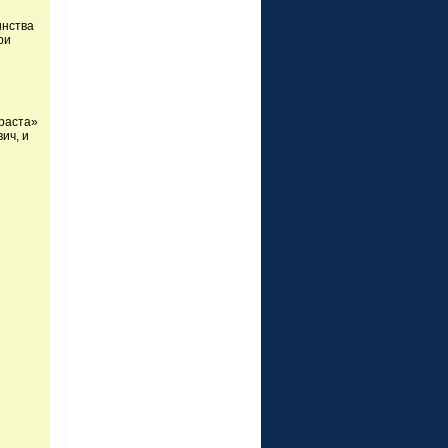
инства
ри
раста»
ич, и