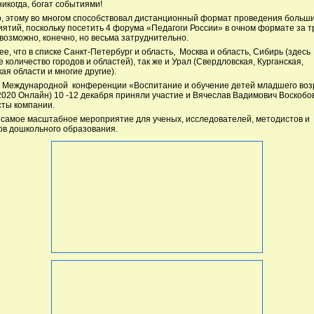
 никогда, богат событиями!
, этому во многом способствовал дистанционный формат проведения больш
ятий, поскольку посетить 4 форума «Педагоги России» в очном формате за т
возможно, конечно, но весьма затруднительно.
ее, что в списке Санкт-Петербург и область, Москва и область, Сибирь (здесь
 количество городов и областей), так же и Урал (Свердловская, Курганская,
ая области и многие другие).
 Международной конференции «Воспитание и обучение детей младшего воз
020 Онлайн) 10 -12 декабря приняли участие и Вячеслав Вадимович Воскобов
ты компании.
самое масштабное мероприятие для ученых, исследователей, методистов и
ов дошкольного образования.