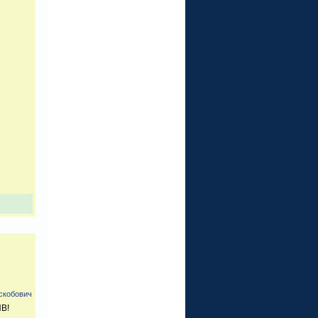
скобович
ИВ!