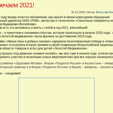
речаем 2021!
30.12.2020 | Автор:
Вячеслав Во
 году всегда хочется обновления, как сказал в своем новогоднем обращении
ьный директор ООО «РИВ», автор игр и технологии «Сказочные лабиринты и
в Вадимович Воскобович.
м есть что вспомнить и взять с собой в год 2021, юбилейный!
 – о приятном и значимом событии, которое произошло в начале 2020 года, 
«Золотой медвежонок» была вручена за достижения 2019 года.
ма «Умные игры в добрых сказках» одержала безоговорочную победу в «На
ании» и получила вторую премию в своей номинации Всероссийской национа
в области товаров и услуг для детей «Золотой Медвежонок».
д прошел под девизом «учимся онлайн», мы все-таки в начале года успели пр
принять участие в нескольких очных мероприятиях (как все хорошо начиналось
ссамблея «Здоровая Москва», Форум «Педагоги России» в Казахстане – январ
бзорный семинар и в Форум «Педагоги России» в Крыму – февраль – начало 
е – пандемия!