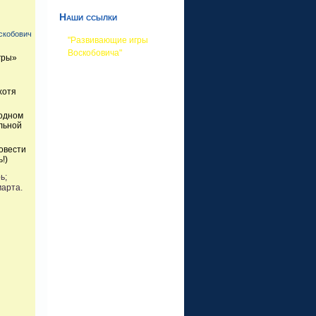
Наши ссылки
скобович
"Развивающие игры
Воскобовича"
гры»
хотя
родном
льной
овести
!)
ь;
марта.