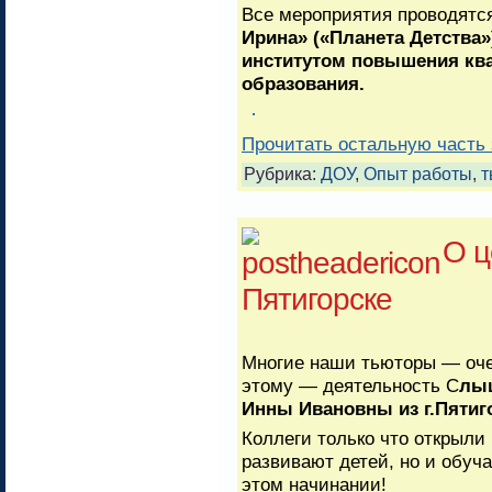
Все мероприятия проводятс
Ирина» («Планета Детства
институтом повышения кв
образования.
Прочитать остальную часть 
Рубрика:
ДОУ
,
Опыт работы
,
т
О ц
Пятигорске
Многие наши тьюторы — оче
этому — деятельность С
лыш
Инны Ивановны из г.Пятиг
Коллеги только что открыли 
развивают детей, но и обуч
этом начинании!