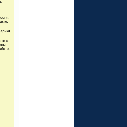
ь
ости,
акте.
шарики
оте с
езны
аботе.