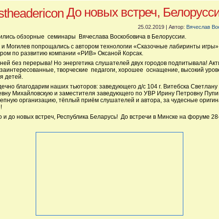
До новых встреч, Белорусси
25.02.2019 | Автор:
Вячеслав Во
лись обзорные семинары Вячеслава Воскобовича в Белоруссии.
 и Могилев попрощались с автором технологии «Сказочные лабиринты игры»
ром по развитию компании «РИВ» Оксаной Корсак.
ней без перерыва! Но энергетика слушателей двух городов подпитывала! Ак
 заинтересованные, творческие педагоги, хорошее оснащение, высокий уров
я детей.
ечно благодарим наших тьюторов: заведующего д/с 104 г. Витебска Светлану
вну Михайловскую и заместителя заведующего по УВР Ирину Петровну Пупи
епную организацию, тёплый приём слушателей и автора, за чудесные ориги
!
 и до новых встреч, Республика Беларусь! До встречи в Минске на форуме 28