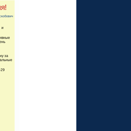
я!
скобович
 и
тивные
ень
ну за
нальные
-29