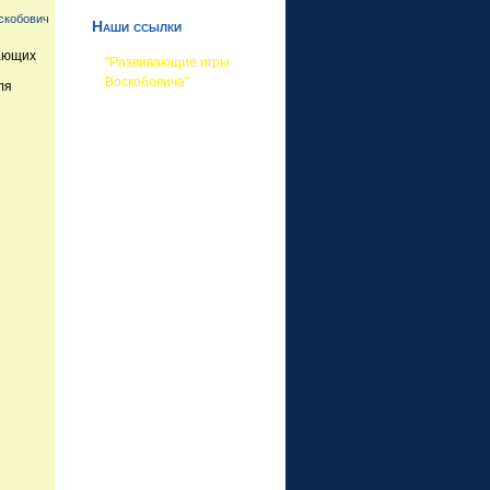
скобович
Наши ссылки
вающих
"Развивающие игры
Воскобовича"
ля