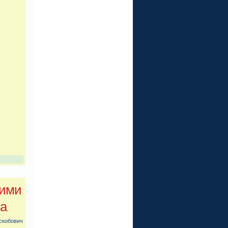
оими
ва
скобович