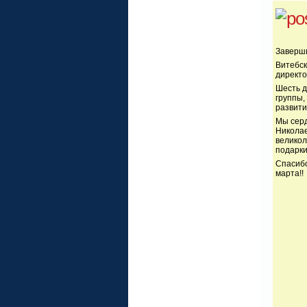
Заверши
Витебск
директо
Шесть д
группы,
развити
Мы серд
Николае
великол
подарки
Спасибо
марта!!