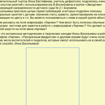
ечательный тьютор Инна Евстифеева, учитель-дефектолог, поделилась очен
опытом занятий с использованием игр В.Воскобовича в группе «Звездочки»
ирующей направленности детского сада № 2 г. Боровичи.
сильевна прислала целую серию публикаций, в которых подробно описаны
разные занятия с детьми: обучение счету, грамоте, ориентированию на плоск
икации по цвету и т.п. Вы можете познакомиться с ними в нашей группе вКонт
и рисовать на поле коврографа «Ларчик»? Чем могут быть полезны обычные
рские листочки для заметок в работе с коврографом «Ларчик»? Что делают 
ной шерсти на поле мини-ларчика?
 что интересные методические и творческие находки Инны Васильевны в раб
афом «Ларчик», «Прозрачным квадратом» и другими играми будут очень пол
у числу воспитателей и педагогов, которые смогут использовать их в своей р
 спасибо, Инна Васильевна!