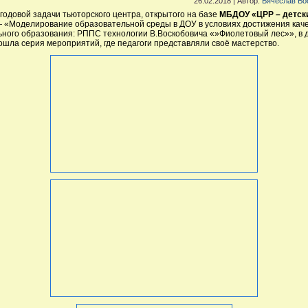
26.02.2018 | Автор:
Вячеслав Во
 годовой задачи тьюторского центра, открытого на базе
МБДОУ «ЦРР – детск
 «Моделирование образовательной среды в ДОУ в условиях достижения кач
ного образования: РППС технологии В.Воскобовича «»Фиолетовый лес»», в 
ошла серия мероприятий, где педагоги представляли своё мастерство.