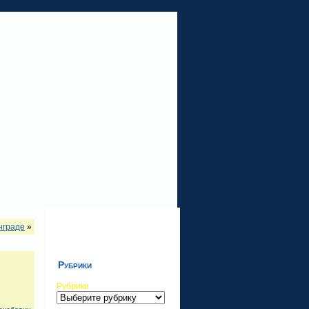
нграде
»
Рубрики
Рубрики