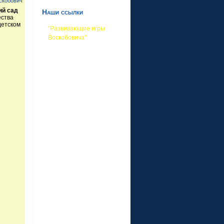
скобович
ий сад
Наши ссылки
ества
детском
"Развивающие игры
Воскобовича"