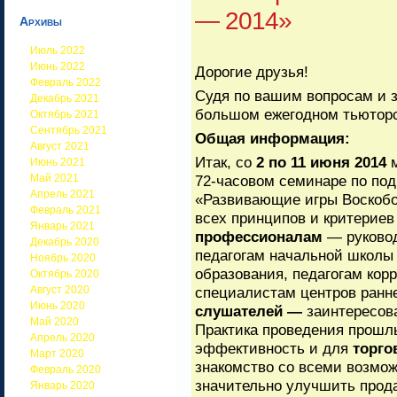
— 2014»
Архивы
Июль 2022
Июнь 2022
Дорогие друзья!
Февраль 2022
Судя по вашим вопросам и 
Декабрь 2021
большом ежегодном тьюторс
Октябрь 2021
Сентябрь 2021
Общая информация:
Август 2021
Итак, со
2 по 11 июня 2014
м
Июнь 2021
Май 2021
72-часовом семинаре по под
Апрель 2021
«Развивающие игры Воскобо
Февраль 2021
всех принципов и критерие
Январь 2021
профессионалам
— руковод
Декабрь 2020
педагогам начальной школы
Ноябрь 2020
образования, педагогам кор
Октябрь 2020
Август 2020
специалистам центров ранн
Июнь 2020
слушателей —
заинтересов
Май 2020
Практика проведения прошл
Апрель 2020
эффективность и для
торго
Март 2020
знакомство со всеми возмо
Февраль 2020
значительно улучшить прод
Январь 2020