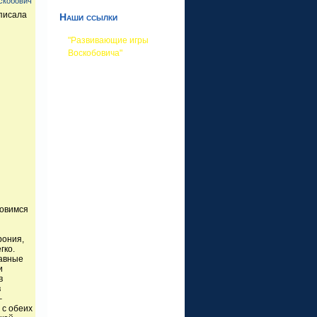
скобович
писала
Наши ссылки
"Развивающие игры
Воскобовича"
новимся
рония,
гко.
лавные
и
в
в
–
 с обеих