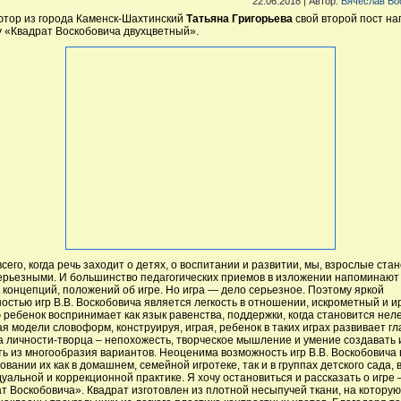
22.06.2018 | Автор:
Вячеслав Во
тор из города Каменск-Шахтинский
Татьяна Григорьева
свой второй пост на
у «Квадрат Воскобовича двухцветный».
сего, когда речь заходит о детях, о воспитании и развитии, мы, взрослые ста
ерьезными. И большинство педагогических приемов в изложении напоминают
 концепций, положений об игре. Но игра — дело серьезное. Поэтому яркой
остью игр В.В. Воскобовича является легкость в отношении, искрометный и и
 ребенок воспринимает как язык равенства, поддержки, когда становится неле
я модели словоформ, конструируя, играя, ребенок в таких играх развивает г
а личности-творца – непохожесть, творческое мышление и умение создавать 
ь из многообразия вариантов. Неоценима возможность игр В.В. Воскобовича 
овании их как в домашнем, семейной игротеке, так и в группах детского сада, 
уальной и коррекционной практике. Я хочу остановиться и рассказать о игре 
т Воскобовича». Квадрат изготовлен из плотной несыпучей ткани, на которую