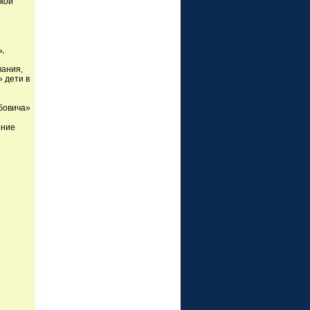
акой
,
вания,
» дети в
обовича»
ение