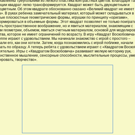
наклеены треугольники из легкого пластика контрастных цветов. Благодаря т
кции квадрат легко трансформируется. Квадрат может быть двухцветным и
цветным. Об этом квадрате обоснованно сказано «Великий квадрат не имеет
». В руках ребенка замечательный материал, который может складываться в
ые плоскостные геометрические формы, игрушки по принципу «оригами»,
рмироваться в объемные формы. Этот квадрат позволяет не только поиграть
ть пространственное воображение, но и явиться материалом, знакомящим с
и геометрии, объемом, явиться счетным материалом, основой для моделиро
тва, которое не имеет ограничений по возрасту. В игру «Квадрат Воскобовича
уппе играют с удовольствием. Мы начинали знакомство с игрой с простого –
али его, как они хотели. Затем, когда познакомились с игрой поближе, начали
ать по образцу. А теперь ребята с удовольствием играют с «Квадратом Воск
ятельно. Игры с «Квадратом Воскобовича» развивают мелкую моторику рук,
нственное мышление, сенсорные способности, мыслительные процессы, ум
ировать, творчество».