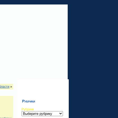
бласти
»
Рубрики
Рубрики