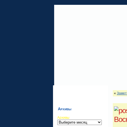
ГЛАВНАЯ
ОБ АВТОРЕ
К
«
Замет
Архивы
Вос
Архивы