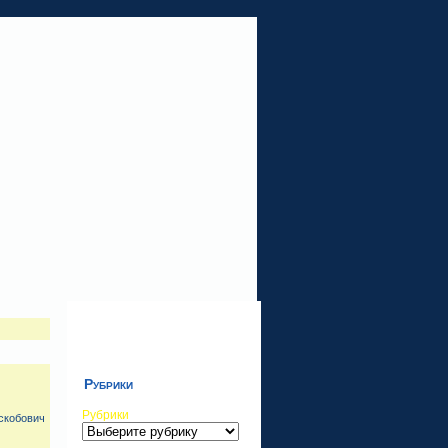
Рубрики
Рубрики
скобович