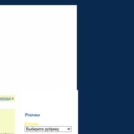
ниград
»
Рубрики
Рубрики