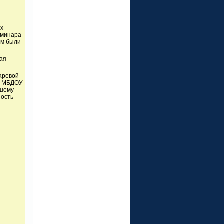
их
еминара
им были
вая
аревой
й МБДОУ
ршему
ность