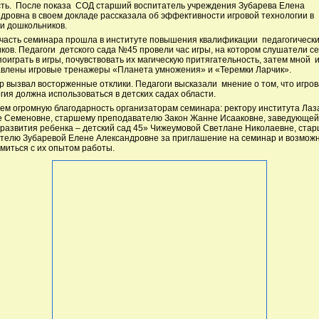
ть. После показа СОД старший воспитатель учреждения Зубарева Елена
дровна в своем докладе рассказала об эффективности игровой технологии в
и дошкольников.
часть семинара прошла в институте повышения квалификации педагогическ
ков. Педагоги детского сада №45 провели час игры, на котором слушатели с
поиграть в игры, почувствовать их магическую притягательность, затем мной 
влены игровые тренажеры «Планета умножения» и «Теремки Ларчик».
 вызвал восторженные отклики. Педагоги высказали мнение о том, что игро
гия должна использоваться в детских садах области.
м огромную благодарность организаторам семинара: ректору института Лаз
е Семеновне, старшему преподавателю Закон Жанне Исааковне, заведующе
развития ребенка – детский сад 45» Чижеумовой Светлане Николаевне, ста
телю Зубаревой Елене Александровне за приглашение на семинар и возмож
миться с их опытом работы.