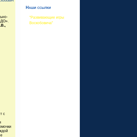
скобович
Наши ссылки
ьно-
"Развивающие игры
 ДО».
Воскобовича"
В.,
т с
я
рмочки
аждой
не