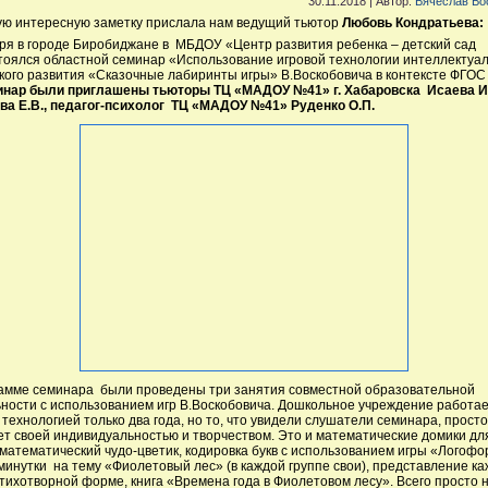
30.11.2018 | Автор:
Вячеслав Во
ую интересную заметку прислала нам ведущий тьютор
Любовь Кондратьева:
ря в городе Биробиджане в МБДОУ «Центр развития ребенка – детский сад
тоялся областной семинар «Использование игровой технологии интеллектуал
кого развития «Сказочные лабиринты игры» В.Воскобовича в контексте ФГОС
инар были приглашены тьюторы ТЦ «МАДОУ №41» г. Хабаровска Исаева И.
ва Е.В., педагог-психолог ТЦ «МАДОУ №41» Руденко О.П.
амме семинара были проведены три занятия совместной образовательной
ности с использованием игр В.Воскобовича. Дошкольное учреждение работае
 технологией только два года, но то, что увидели слушатели семинара, просто
т своей индивидуальностью и творчеством. Это и математические домики дл
 математический чудо-цветик, кодировка букв с использованием игры «Логофо
минутки на тему «Фиолетовый лес» (в каждой группе свои), представление к
стихотворной форме, книга «Времена года в Фиолетовом лесу». Всего просто 