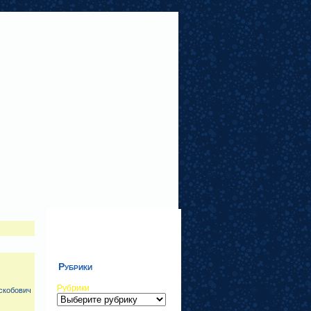
Рубрики
Рубрики
скобович